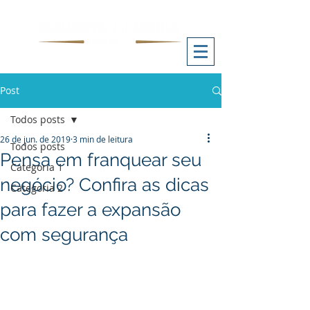
Post
Todos posts
26 de jun. de 2019
3 min de leitura
Todos posts
Pensa em franquear seu
Categoria 1
negócio? Confira as dicas
Categoria 2
para fazer a expansão
com segurança